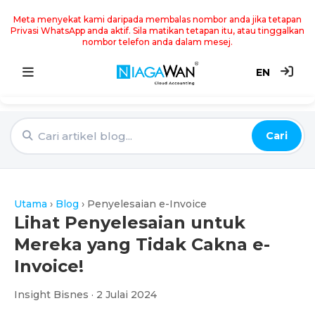
Meta menyekat kami daripada membalas nombor anda jika tetapan
Privasi WhatsApp anda aktif. Sila matikan tetapan itu, atau tinggalkan
nombor telefon anda dalam mesej.
EN
Utama
Cari
Sistem Akaun
Point of Sale
Utama
›
Blog
›
Penyelesaian e-Invoice
e-Invoice
Lihat Penyelesaian untuk
Mereka yang Tidak Cakna e-
Harga
Invoice!
Blog
Insight Bisnes · 2 Julai 2024