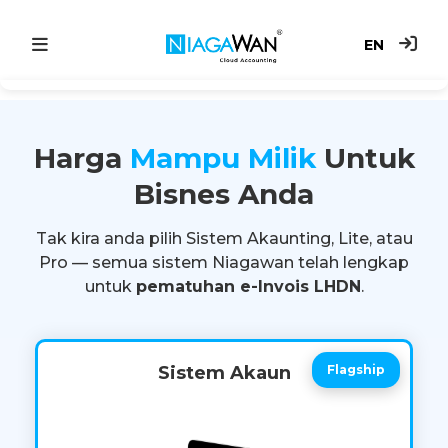
EN
Utama
Harga
Mampu Milik
Untuk
Sistem Akaun
Bisnes Anda
Point of Sale
Tak kira anda pilih Sistem Akaunting, Lite, atau
e-Invoice
Pro — semua sistem Niagawan telah lengkap
untuk
pematuhan e-Invois LHDN
.
Harga
Blog
Sistem Akaun
Flagship