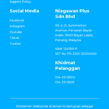
Support Policy
Social Media
Niagawan Plus
Sdn Bhd
Facebook
110-2-21, Summerton
Instagram
Avenue, Persiaran Bayan
Youtube
Indah, 11900 Bayan Lepas,
Tiktok
Penang, Malaysia.
Twitter
SSMI: 1241159-P
SST No: P11-2201-32000010
Khidmat
Pelanggan
014-321 6900
014-321 6925
Disclaimer: Maklumat di laman ini bertujuan sebagai