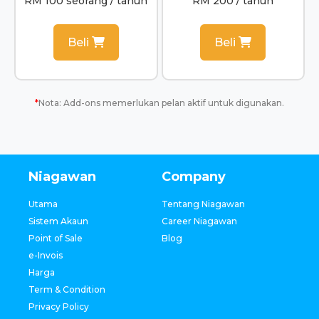
RM 100 seorang / tahun
RM 200 / tahun
Beli
Beli
*
Nota: Add-ons memerlukan pelan aktif untuk digunakan.
Niagawan
Company
Utama
Tentang Niagawan
Sistem Akaun
Career Niagawan
Point of Sale
Blog
e-Invois
Harga
Term & Condition
Privacy Policy