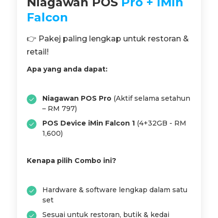
Niagawan POS
Pro + IMin
Falcon
👉 Pakej paling lengkap untuk restoran &
retail!
Apa yang anda dapat:
Niagawan POS Pro
(Aktif selama setahun
– RM 797)
POS Device iMin Falcon 1
(4+32GB - RM
1,600)
Kenapa pilih Combo ini?
Hardware & software lengkap dalam satu
set
Sesuai untuk restoran, butik & kedai