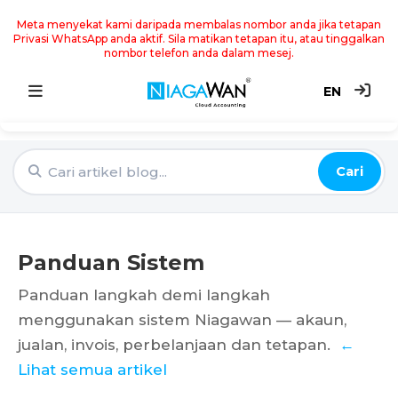
Meta menyekat kami daripada membalas nombor anda jika tetapan
Privasi WhatsApp anda aktif. Sila matikan tetapan itu, atau tinggalkan
nombor telefon anda dalam mesej.
EN
Utama
Cari
Sistem Akaun
Point of Sale
Panduan Sistem
e-Invoice
Panduan langkah demi langkah
menggunakan sistem Niagawan — akaun,
Harga
jualan, invois, perbelanjaan dan tetapan.
←
Blog
Lihat semua artikel