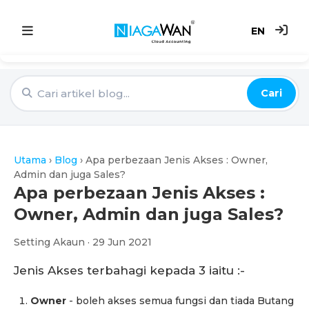
EN
Utama
Cari
Sistem Akaun
Point of Sale
Utama
›
Blog
›
Apa perbezaan Jenis Akses : Owner,
e-Invoice
Admin dan juga Sales?
Apa perbezaan Jenis Akses :
Harga
Owner, Admin dan juga Sales?
Setting Akaun · 29 Jun 2021
Blog
Jenis Akses terbahagi kepada 3 iaitu :-
Owner
- boleh akses semua fungsi dan tiada Butang