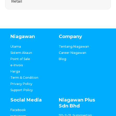
Retail
Niagawan
Company
Utama
Tentang Niagawan
Sistem Akaun
Career Niagawan
Point of Sale
Blog
e-Invois
Harga
Term & Condition
Privacy Policy
Support Policy
Social Media
Niagawan Plus
Sdn Bhd
Facebook
110-2-21, Summerton