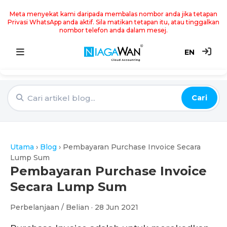
Meta menyekat kami daripada membalas nombor anda jika tetapan
Privasi WhatsApp anda aktif. Sila matikan tetapan itu, atau tinggalkan
nombor telefon anda dalam mesej.
EN
Utama
Cari
Sistem Akaun
Point of Sale
Utama
›
Blog
›
Pembayaran Purchase Invoice Secara
e-Invoice
Lump Sum
Pembayaran Purchase Invoice
Harga
Secara Lump Sum
Perbelanjaan / Belian · 28 Jun 2021
Blog