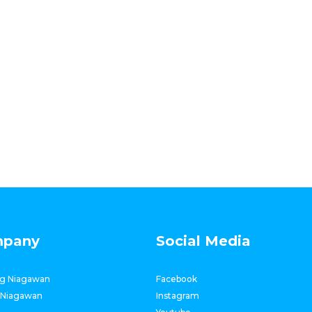
pany
Social Media
g Niagawan
Facebook
 Niagawan
Instagram