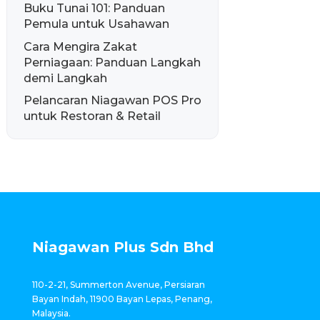
Buku Tunai 101: Panduan
Pemula untuk Usahawan
Cara Mengira Zakat
Perniagaan: Panduan Langkah
demi Langkah
Pelancaran Niagawan POS Pro
untuk Restoran & Retail
Niagawan Plus Sdn Bhd
110-2-21, Summerton Avenue, Persiaran
Bayan Indah, 11900 Bayan Lepas, Penang,
Malaysia.