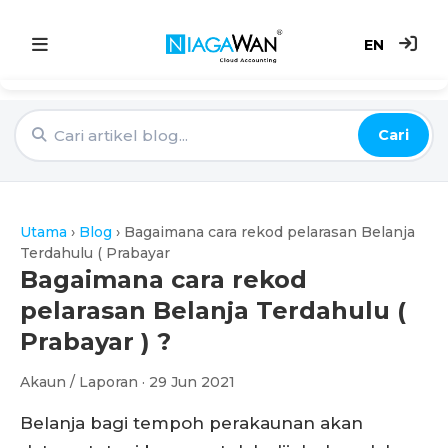
EN
Utama
Cari
Sistem Akaun
Point of Sale
Utama
›
Blog
›
Bagaimana cara rekod pelarasan Belanja
e-Invoice
Terdahulu ( Prabayar
Bagaimana cara rekod
Harga
pelarasan Belanja Terdahulu (
Prabayar ) ?
Blog
Akaun / Laporan · 29 Jun 2021
Belanja bagi tempoh perakaunan akan