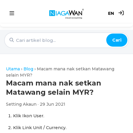
EN
Utama
Cari
Sistem Akaun
Point of Sale
Utama
›
Blog
›
Macam mana nak setkan Matawang
e-Invoice
selain MYR?
Macam mana nak setkan
Harga
Matawang selain MYR?
Setting Akaun · 29 Jun 2021
Blog
Klik Ikon User.
Klik Link Unit / Currency.