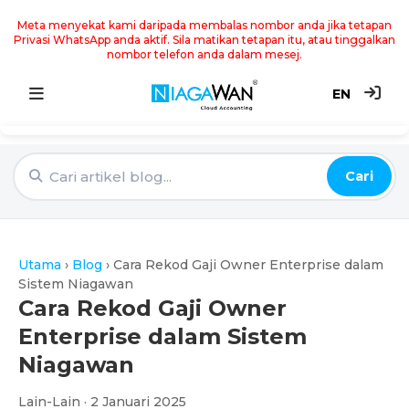
Meta menyekat kami daripada membalas nombor anda jika tetapan
Privasi WhatsApp anda aktif. Sila matikan tetapan itu, atau tinggalkan
nombor telefon anda dalam mesej.
EN
Utama
Cari
Sistem Akaun
Point of Sale
Utama
›
Blog
›
Cara Rekod Gaji Owner Enterprise dalam
e-Invoice
Sistem Niagawan
Cara Rekod Gaji Owner
Harga
Enterprise dalam Sistem
Niagawan
Blog
Lain-Lain · 2 Januari 2025