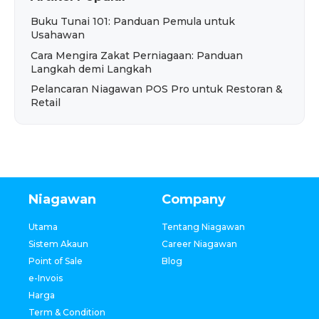
Buku Tunai 101: Panduan Pemula untuk
Usahawan
Cara Mengira Zakat Perniagaan: Panduan
Langkah demi Langkah
Pelancaran Niagawan POS Pro untuk Restoran &
Retail
Niagawan
Company
Utama
Tentang Niagawan
Sistem Akaun
Career Niagawan
Point of Sale
Blog
e-Invois
Harga
Term & Condition