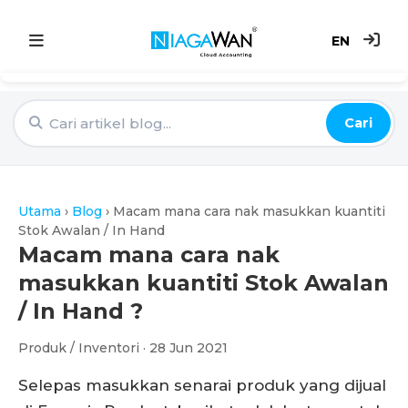
EN
Utama
Cari
Sistem Akaun
Point of Sale
Utama
›
Blog
›
Macam mana cara nak masukkan kuantiti
e-Invoice
Stok Awalan / In Hand
Macam mana cara nak
Harga
masukkan kuantiti Stok Awalan
/ In Hand ?
Blog
Produk / Inventori · 28 Jun 2021
Selepas masukkan senarai produk yang dijual