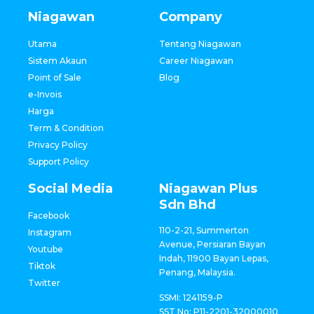
Niagawan
Company
Utama
Tentang Niagawan
Sistem Akaun
Career Niagawan
Point of Sale
Blog
e-Invois
Harga
Term & Condition
Privacy Policy
Support Policy
Social Media
Niagawan Plus
Sdn Bhd
Facebook
110-2-21, Summerton
Instagram
Avenue, Persiaran Bayan
Youtube
Indah, 11900 Bayan Lepas,
Tiktok
Penang, Malaysia.
Twitter
SSMI: 1241159-P
SST No: P11-2201-32000010