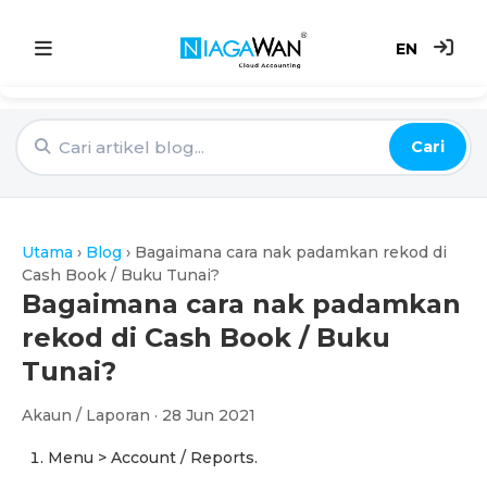
EN
Utama
Cari
Sistem Akaun
Point of Sale
Utama
›
Blog
›
Bagaimana cara nak padamkan rekod di
e-Invoice
Cash Book / Buku Tunai?
Bagaimana cara nak padamkan
Harga
rekod di Cash Book / Buku
Tunai?
Blog
Akaun / Laporan · 28 Jun 2021
Menu > Account / Reports.