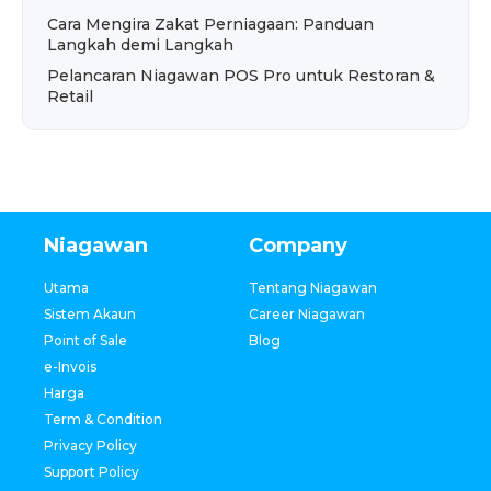
Cara Mengira Zakat Perniagaan: Panduan
Langkah demi Langkah
Pelancaran Niagawan POS Pro untuk Restoran &
Retail
Niagawan
Company
Utama
Tentang Niagawan
Sistem Akaun
Career Niagawan
Point of Sale
Blog
e-Invois
Harga
Term & Condition
Privacy Policy
Support Policy