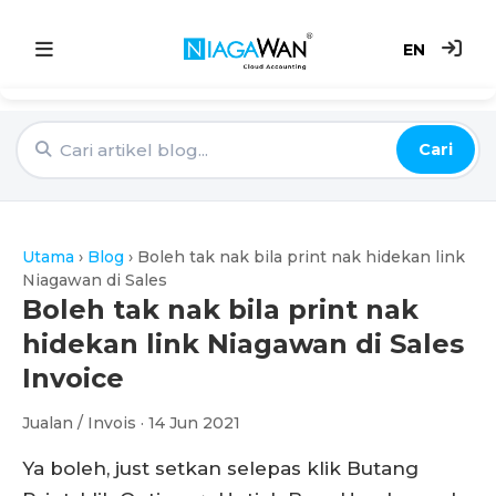
EN
Utama
Cari
Sistem Akaun
Point of Sale
Utama
›
Blog
›
Boleh tak nak bila print nak hidekan link
e-Invoice
Niagawan di Sales
Boleh tak nak bila print nak
Harga
hidekan link Niagawan di Sales
Invoice
Blog
Jualan / Invois · 14 Jun 2021
Ya boleh, just setkan selepas klik Butang