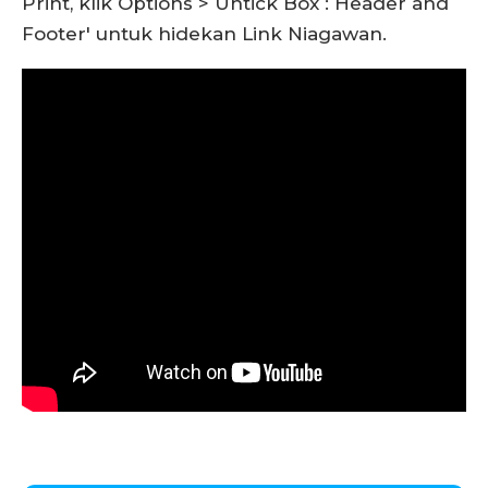
Print, klik Options > Untick Box : Header and
Footer' untuk hidekan Link Niagawan.