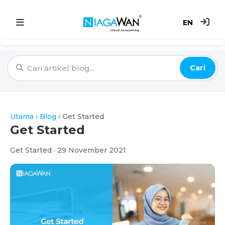
EN
Utama
Cari
Sistem Akaun
Point of Sale
Utama
›
Blog
›
Get Started
e-Invoice
Get Started
Get Started · 29 November 2021
Harga
Blog