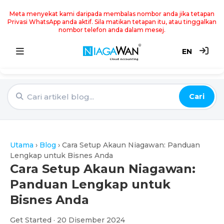
Meta menyekat kami daripada membalas nombor anda jika tetapan
Privasi WhatsApp anda aktif. Sila matikan tetapan itu, atau tinggalkan
nombor telefon anda dalam mesej.
EN
Utama
Cari
Sistem Akaun
Point of Sale
Utama
›
Blog
›
Cara Setup Akaun Niagawan: Panduan
e-Invoice
Lengkap untuk Bisnes Anda
Cara Setup Akaun Niagawan:
Harga
Panduan Lengkap untuk
Bisnes Anda
Blog
Get Started · 20 Disember 2024