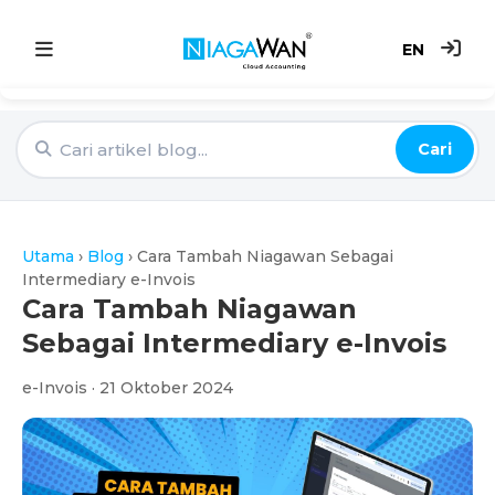
EN
Utama
Cari
Sistem Akaun
Point of Sale
Utama
›
Blog
›
Cara Tambah Niagawan Sebagai
e-Invoice
Intermediary e-Invois
Cara Tambah Niagawan
Harga
Sebagai Intermediary e-Invois
e-Invois · 21 Oktober 2024
Blog