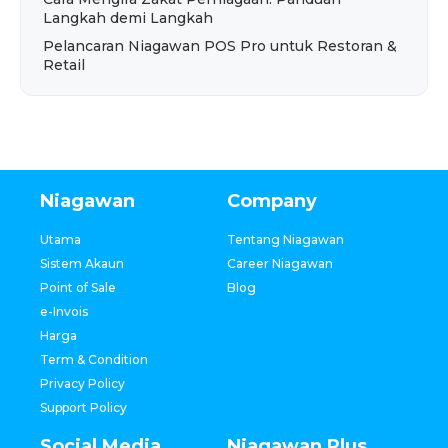
Langkah demi Langkah
Pelancaran Niagawan POS Pro untuk Restoran &
Retail
Niagawan
Company
Utama
Tentang Niagawan
Sistem Akaun
Career Niagawan
Point of Sale
Blog
e-Invois
Harga
Term & Condition
Privacy Policy
Support Policy
Social Media
Niagawan Plus