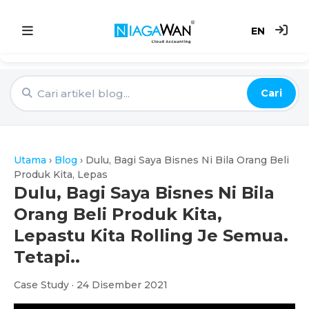
EN
Utama
Cari
Sistem Akaun
Point of Sale
Utama
›
Blog
›
Dulu, Bagi Saya Bisnes Ni Bila Orang Beli
e-Invoice
Produk Kita, Lepas
Dulu, Bagi Saya Bisnes Ni Bila
Harga
Orang Beli Produk Kita,
Lepastu Kita Rolling Je Semua.
Blog
Tetapi..
Case Study · 24 Disember 2021